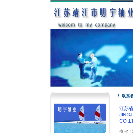
江苏
JING
CO.,L
地 址