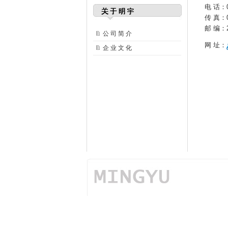
电 话：05
传 真：0
邮 编：2
公 司 简 介
网 址：
企 业 文 化